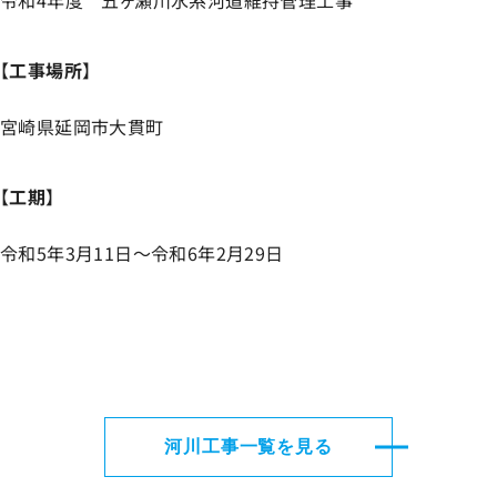
令和4年度 五ヶ瀬川水系河道維持管理工事
【
工事場所
】
宮崎県延岡市大貫町
【
工期
】
令和5年3月11日～令和6年2月29日
河川工事一覧を見る